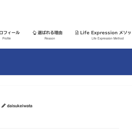
ロフィール
選ばれる理由
Life Expression メ
Profile
Reason
Life Expression Method
daisukeiwata