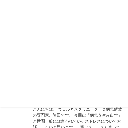
2018年11月6日
ストレスと病気
「真実」を知ると病気は癒される
こんにちは、ウェルネスクリエーター＆病気解放
の専門家 岩田です。 病気を自身の治癒力によって
手放すお手伝いをしています。 病気の発生の原
因を見てみると、心の状態「感情」というものに
深く関係がし […]
2018年10月30日
ストレスと病気
２つのストレス
こんにちは。 ウェルネスクリエーター＆病気解放
の専門家、岩田です。 今回は「病気を生み出す」
と世間一般には言われているストレスについてお
話ししたいと思います。 実はストレスと言って