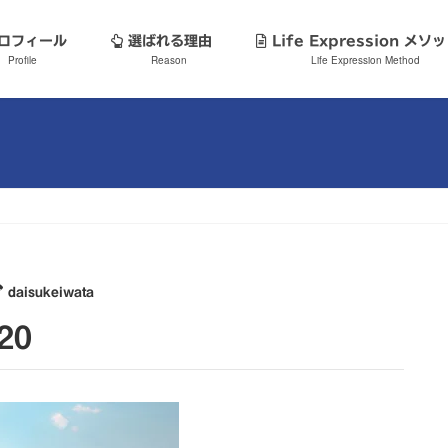
ロフィール
選ばれる理由
Life Expression メ
Profile
Reason
Life Expression Method
daisukeiwata
920