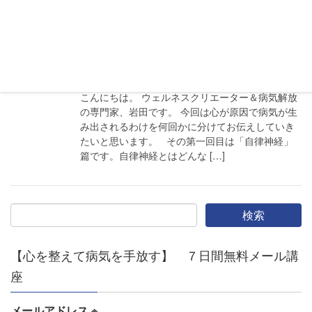
2018年10月20日
心と身体の関係
心が病気を生み出す理由 その① 自
律神経篇
こんにちは。 ウェルネスクリエーター＆病気解放
の専門家、岩田です。 今回は心が原因で病気が生
み出されるわけを何回かに分けてお伝えしていき
たいと思います。 その第一回目は「自律神経」
篇です。自律神経とはどんな […]
【心を整えて病気を手放す】 ７日間無料メール講
座
メールアドレス
※